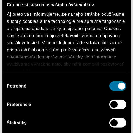
Služby
Ceníme si súkromie našich návštevníkov.
Kontakt
Aj preto vás informujeme, že na tejto stránke používame
Kariéra
Cestovný poriadok
súbory cookies a iné technológie pre správne fungovanie
Elektroenergetika
a zlepšenie chodu stránky a jej zabezpečenie. Cookies
Čo je newsletter?
nám zároveň umožňujú zefektívniť tvorbu a fungovanie
Zásady ochrany osobných údajov
Virtuálna prehliadka
sociálnych sietí. V neposlednom rade vďaka nim vieme
prispôsobiť obsah reklám používateľom, analyzovať
SK
návštevnosť a ich správanie. Všetky tieto informácie
využívame výhradne nato, aby nám pomohli poskytovať
lepšie služby.
Domov
Podujatia
Výber
Letná LEGO zábava
Potrebné
súhlasu
Letná LEGO zábava
Preferencie
3. júla 2026 - 30. augusta 2026
Štatistiky
Letná LEGO zábava