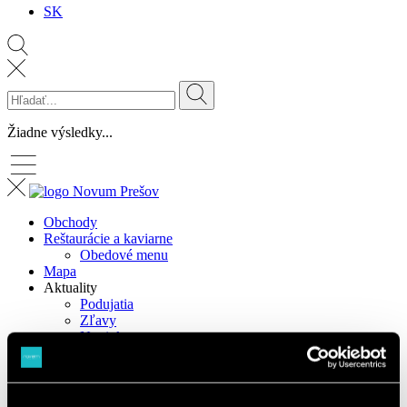
SK
Žiadne výsledky...
Obchody
Reštaurácie a kaviarne
Obedové menu
Mapa
Aktuality
Podujatia
Zľavy
Novinky
Reklamné plochy
Informácie
O nás
Darčeková karta