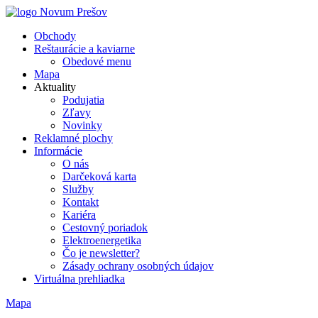
Obchody
Reštaurácie a kaviarne
Obedové menu
Mapa
Aktuality
Podujatia
Zľavy
Novinky
Reklamné plochy
Informácie
O nás
Darčeková karta
Služby
Kontakt
Kariéra
Cestovný poriadok
Elektroenergetika
Čo je newsletter?
Zásady ochrany osobných údajov
Virtuálna prehliadka
Mapa