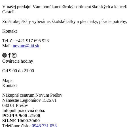
V našej predajni Vám ponúkame široký sortiment školských a kancelár
Castell.
Zo širokej škály vyberáme: školské tašky a plecniaky, písacie potreby
Kontakt
Tel. č.: +421 917 695 923
Mail:
novum@titi.sk
Otváracie hodiny
Od 9:00 do 21:00
Mapa
Kontakt
Nákupné centrum Novum Prešov
Námestie Legionárov 15267/1
080 01 Prešov
Infopult pracovná doba:
PO-PIA 9:00 -21:00
SO-NE 10:00-20:00
Telefónne číslo:
0948 731 053