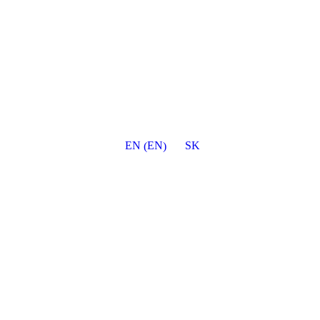
EN
EN
SK
(
)