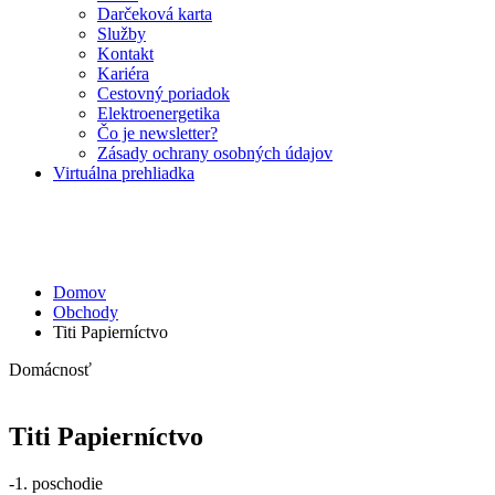
Darčeková karta
Služby
Kontakt
Kariéra
Cestovný poriadok
Elektroenergetika
Čo je newsletter?
Zásady ochrany osobných údajov
Virtuálna prehliadka
Domov
Obchody
Titi Papierníctvo
Domácnosť
Titi Papierníctvo
-1. poschodie