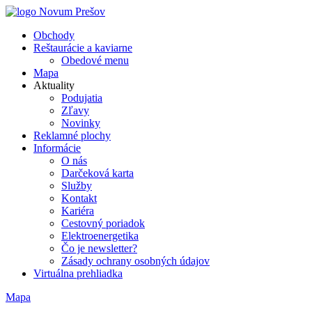
Obchody
Reštaurácie a kaviarne
Obedové menu
Mapa
Aktuality
Podujatia
Zľavy
Novinky
Reklamné plochy
Informácie
O nás
Darčeková karta
Služby
Kontakt
Kariéra
Cestovný poriadok
Elektroenergetika
Čo je newsletter?
Zásady ochrany osobných údajov
Virtuálna prehliadka
Mapa