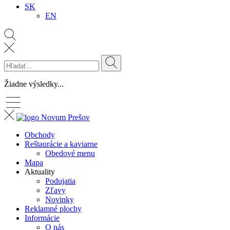
SK
EN
Žiadne výsledky...
Obchody
Reštaurácie a kaviarne
Obedové menu
Mapa
Aktuality
Podujatia
Zľavy
Novinky
Reklamné plochy
Informácie
O nás