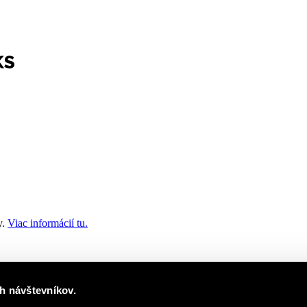
y.
Viac informácií tu.
chrana súkromia
a
Zmluvné podmienky
.
h návštevníkov.