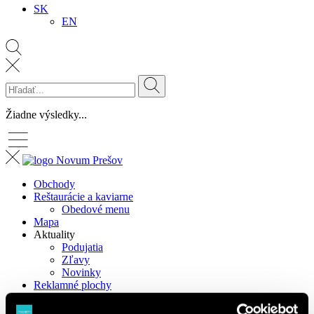
SK
EN
Žiadne výsledky...
Obchody
Reštaurácie a kaviarne
Obedové menu
Mapa
Aktuality
Podujatia
Zľavy
Novinky
Reklamné plochy
Informácie
O nás