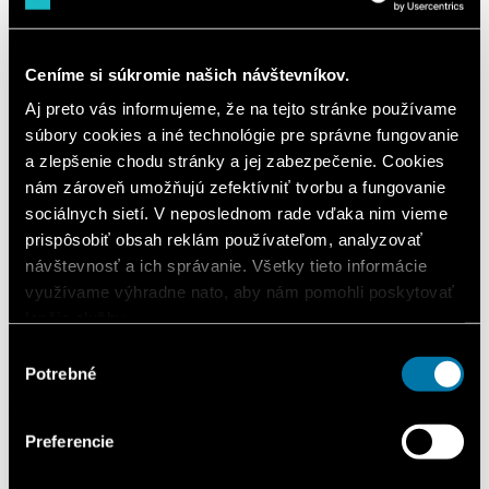
Darčeková karta
Služby
Kontakt
Kariéra
Ceníme si súkromie našich návštevníkov.
Cestovný poriadok
Aj preto vás informujeme, že na tejto stránke používame
Elektroenergetika
Čo je newsletter?
súbory cookies a iné technológie pre správne fungovanie
Zásady ochrany osobných údajov
a zlepšenie chodu stránky a jej zabezpečenie. Cookies
Virtuálna prehliadka
nám zároveň umožňujú zefektívniť tvorbu a fungovanie
EN
(
EN
)
sociálnych sietí. V neposlednom rade vďaka nim vieme
SK
prispôsobiť obsah reklám používateľom, analyzovať
Domov
návštevnosť a ich správanie. Všetky tieto informácie
Obchody
využívame výhradne nato, aby nám pomohli poskytovať
Lekáreň Schneider
lepšie služby.
Zdravie a krása
Výber
Potrebné
súhlasu
Lekáreň Schneider
Preferencie
1. poschodie