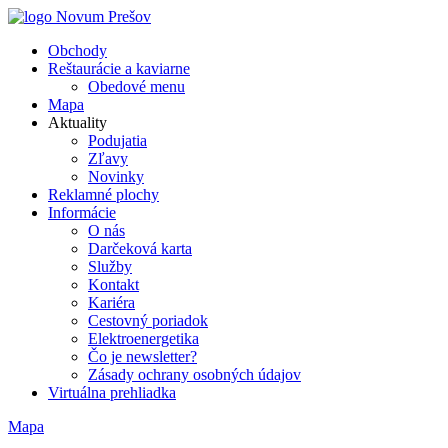
Obchody
Reštaurácie a kaviarne
Obedové menu
Mapa
Aktuality
Podujatia
Zľavy
Novinky
Reklamné plochy
Informácie
O nás
Darčeková karta
Služby
Kontakt
Kariéra
Cestovný poriadok
Elektroenergetika
Čo je newsletter?
Zásady ochrany osobných údajov
Virtuálna prehliadka
Mapa